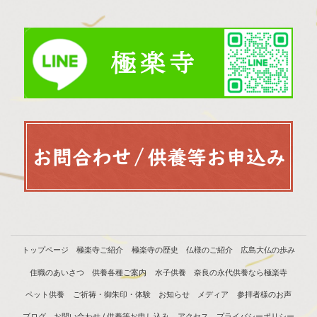
トップページ
極楽寺ご紹介
極楽寺の歴史
仏様のご紹介
広島大仏の歩み
住職のあいさつ
供養各種ご案内
水子供養
奈良の永代供養なら極楽寺
ペット供養
ご祈祷・御朱印・体験
お知らせ
メディア
参拝者様のお声
ブログ
お問い合わせ / 供養等お申し込み
アクセス
プライバシーポリシー