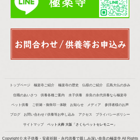
トップページ
極楽寺ご紹介
極楽寺の歴史
仏様のご紹介
広島大仏の歩み
住職のあいさつ
供養各種ご案内
水子供養
奈良の永代供養なら極楽寺
ペット供養
ご祈祷・御朱印・体験
お知らせ
メディア
参拝者様のお声
ブログ
お問い合わせ / 供養等お申し込み
アクセス
プライバシーポリシー
サイトマップ
ペット火葬 大阪「さくらペットセレモニー」
Copyright © 水子供養・安産祈願・永代供養で親しみ深い奈良の極楽寺 All Rights