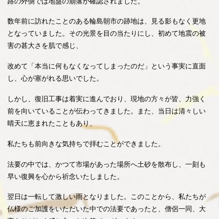
路の外側では地盤の崩落が確認されました。
数年前に訪れたことのある輪島朝市の跡地は、見る影もなく更地
となっていました。その光景を目の当たりにし、初めて地震の被
害の甚大さを肌で感じ、
改めて「本当に何もなくなってしまったのだ」という事実に直面
し、心が塞がれる思いでした。
しかし、復旧工事は着実に進んでおり、現地の方々が皆、力強く
前を向いていることが伝わってきました。また、当日は清々しい
晴天に恵まれたこともあり、
私たちも前向きな気持ちで拝むことができました。
法要の中では、かつて市場があった場所へ土砂を散布し、一刻も
早い復興を心から祈念いたしました。
翌日は一転して激しい雨となりました。このことから、私たちが
仏様のご加護をいただいた中での法要であったと、僧侶一同、大