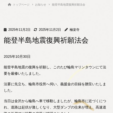
トップページ
お知らせ
能登半島地震復興祈願法会
2025年11月2日
2025年11月2日
極楽寺
能登半島地震復興祈願法会
2025年10月30日
能登半島地震の復興を祈願し、このたび輪島マリンタウンにて法
要を厳修いたしました。
法要に先立ち、輪島市役所へ伺い、義援金の目録を贈呈いたしま
した。
当日は金沢から輪島へ車で移動しましたが、輪島市に近づくにつ
れ、道路は起伏が激しくなり、大型ダンプの往来が増え、高速道