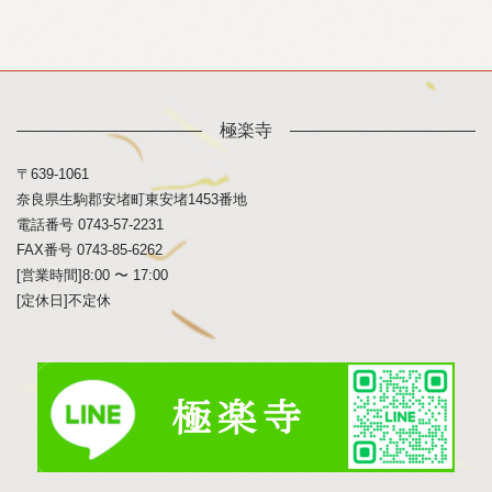
の
ジ
ジ
ジ
ペ
ー
極楽寺
ジ
〒639-1061
奈良県生駒郡安堵町東安堵1453番地
送
電話番号 0743-57-2231
FAX番号 0743-85-6262
り
[営業時間]8:00 〜 17:00
[定休日]不定休