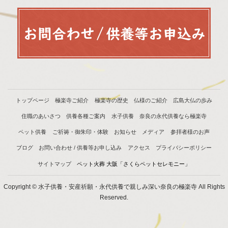
トップページ
極楽寺ご紹介
極楽寺の歴史
仏様のご紹介
広島大仏の歩み
住職のあいさつ
供養各種ご案内
水子供養
奈良の永代供養なら極楽寺
ペット供養
ご祈祷・御朱印・体験
お知らせ
メディア
参拝者様のお声
ブログ
お問い合わせ / 供養等お申し込み
アクセス
プライバシーポリシー
サイトマップ
ペット火葬 大阪「さくらペットセレモニー」
Copyright © 水子供養・安産祈願・永代供養で親しみ深い奈良の極楽寺 All Rights
Reserved.