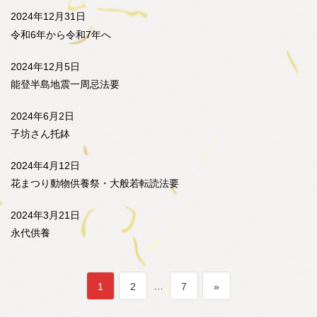
2024年12月31日
令和6年から令和7年へ
2024年12月5日
能登半島地震一周忌法要
2024年6月2日
子坊さん托鉢
2024年4月12日
花まつり動物供養祭・大般若転読法要
2024年3月21日
永代供養
投
ペ
ペ
…
ペ
1
2
7
»
稿
ー
ー
ー