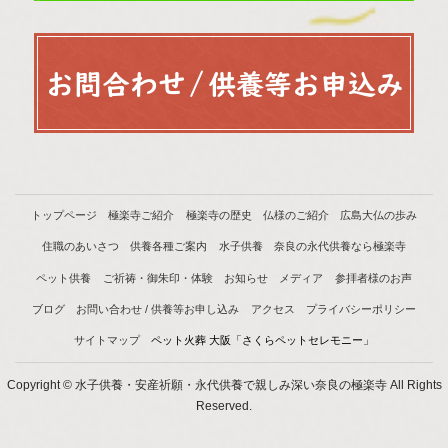
トップページ
極楽寺ご紹介
極楽寺の歴史
仏様のご紹介
広島大仏の歩み
住職のあいさつ
供養各種ご案内
水子供養
奈良の永代供養なら極楽寺
ペット供養
ご祈祷・御朱印・体験
お知らせ
メディア
参拝者様のお声
ブログ
お問い合わせ / 供養等お申し込み
アクセス
プライバシーポリシー
サイトマップ
ペット火葬 大阪「さくらペットセレモニー」
Copyright © 水子供養・安産祈願・永代供養で親しみ深い奈良の極楽寺 All Rights
Reserved.