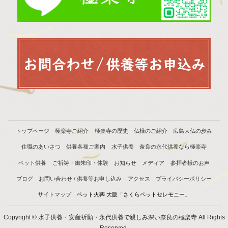
トップページ
極楽寺ご紹介
極楽寺の歴史
仏様のご紹介
広島大仏の歩み
住職のあいさつ
供養各種ご案内
水子供養
奈良の永代供養なら極楽寺
ペット供養
ご祈祷・御朱印・体験
お知らせ
メディア
参拝者様のお声
ブログ
お問い合わせ / 供養等お申し込み
アクセス
プライバシーポリシー
サイトマップ
ペット火葬 大阪「さくらペットセレモニー」
Copyright © 水子供養・安産祈願・永代供養で親しみ深い奈良の極楽寺 All Rights