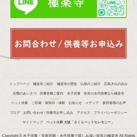
トップページ
極楽寺ご紹介
極楽寺の歴史
仏様のご紹介
広島大仏の歩み
住職のあいさつ
供養各種ご案内
水子供養
奈良の永代供養なら極楽寺
ペット供養
ご祈祷・御朱印・体験
お知らせ
メディア
参拝者様のお声
ブログ
お問い合わせ / 供養等お申し込み
アクセス
プライバシーポリシー
サイトマップ
ペット火葬 大阪「さくらペットセレモニー」
Copyright © 水子供養・安産祈願・永代供養で親しみ深い奈良の極楽寺 All Rights