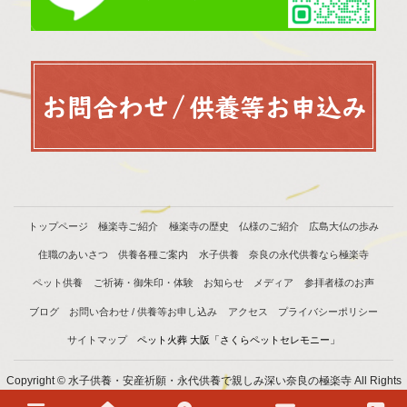
トップページ
極楽寺ご紹介
極楽寺の歴史
仏様のご紹介
広島大仏の歩み
住職のあいさつ
供養各種ご案内
水子供養
奈良の永代供養なら極楽寺
ペット供養
ご祈祷・御朱印・体験
お知らせ
メディア
参拝者様のお声
ブログ
お問い合わせ / 供養等お申し込み
アクセス
プライバシーポリシー
サイトマップ
ペット火葬 大阪「さくらペットセレモニー」
Copyright © 水子供養・安産祈願・永代供養で親しみ深い奈良の極楽寺 All Rights
Reserved.